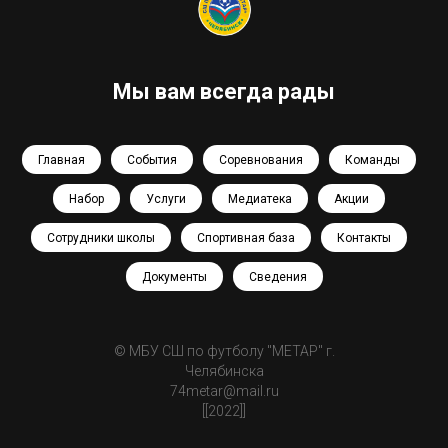
Head of Design
Мы вам всегда рады
Главная
События
Соревнования
Команды
Набор
Услуги
Медиатека
Акции
Сотрудники школы
Спортивная база
Контакты
Документы
Сведения
© МБУ СШ по футболу "МЕТАР" г.
Челябинска
№ 5 Демид О.
74metar@mail.ru
Нападающий
[[2022]]