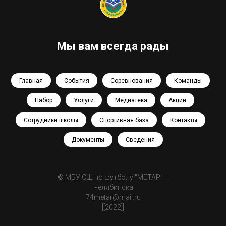
Head of Design
Мы вам всегда рады
Главная
События
Соревнования
Команды
Набор
Услуги
Медиатека
Акции
Сотрудники школы
Спортивная база
Контакты
Документы
Сведения
© МБУ СШ по футболу "МЕТАР" г.
Челябинска
№ 5 Демид О.
74metar@mail.ru
Нападающий
[[2022]]