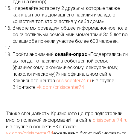
один на выбор)
- передайте эстафету 2 друзьям, которые также
как и вы против домашнего насилия и за идею
«счастлив тот, кто счастлив у себя дома»
Вместе мы создадим общее информационное поле
со счастливыми семейными моментами! За 5 лет во
флешмобе приняли участие более 600 человек.
Пройти анонимный
онлайн-опрос
«Подвергались ли
вы когда-то насилию в собственной семье
(физическому, экономическому, сексуальному,
психологическому)?» на официальном сайте
Кризисного центра
crisiscenter74.ru
и в группе
ВКонтакте
vk.com/crisiscenter74
Также специалисты Кризисного центра подготовили
много полезной информации! На сайте
crisiscenter74.ru
и в группе в соцсети ВКонтакте
vk.com/crisiscenter74
ежедневно будут публиковаться